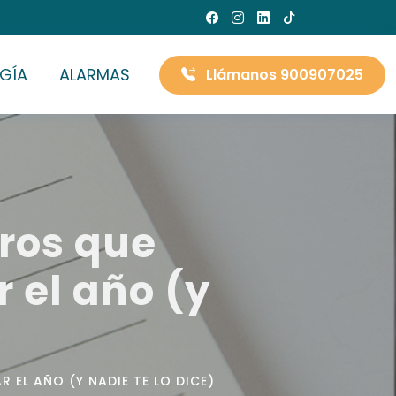
GÍA
ALARMAS
Llámanos 900907025
uros que
 el año (y
R EL AÑO (Y NADIE TE LO DICE)