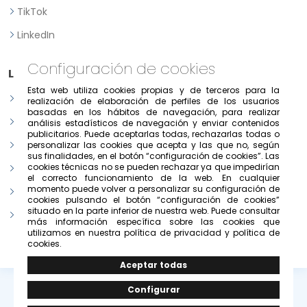
TikTok
LinkedIn
Configuración de cookies
Legal
Esta web utiliza cookies propias y de terceros para la
Aviso legal
realización de elaboración de perfiles de los usuarios
basadas en los hábitos de navegación, para realizar
Política de Privacidad
análisis estadísticos de navegación y enviar contenidos
publicitarios. Puede aceptarlas todas, rechazarlas todas o
Política de consentimiento previo, expreso e informado
personalizar las cookies que acepta y las que no, según
sus finalidades, en el botón “configuración de cookies”. Las
cookies técnicas no se pueden rechazar ya que impedirían
Condiciones de uso del portal
el correcto funcionamiento de la web. En cualquier
momento puede volver a personalizar su configuración de
Política de cookies
cookies pulsando el botón “configuración de cookies”
situado en la parte inferior de nuestra web. Puede consultar
Configurar cookies
más información específica sobre las cookies que
utilizamos en nuestra política de privacidad y política de
cookies.
© Copyright 2026 -
Grupo Solivesa
.