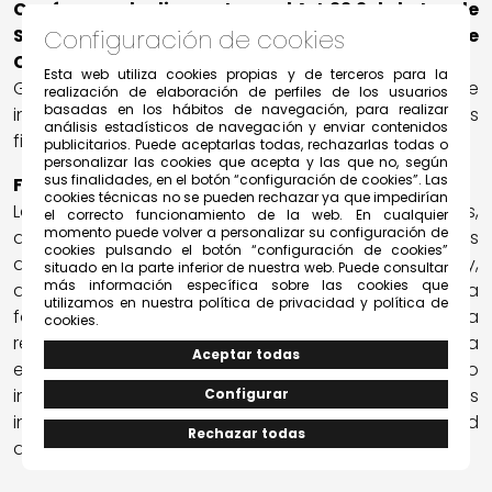
Conforme a lo dispuesto en el Art 22.2 de la Ley de
Servicios de la Sociedad de la Información y de
Configuración de cookies
Comercio Electrónico
Esta web utiliza cookies propias y de terceros para la
GRUPO SOLIVESA viene a cumplir sus obligaciones de
realización de elaboración de perfiles de los usuarios
basadas en los hábitos de navegación, para realizar
información sobre las cookies que utiliza y sus
análisis estadísticos de navegación y enviar contenidos
finalidades.
publicitarios. Puede aceptarlas todas, rechazarlas todas o
personalizar las cookies que acepta y las que no, según
sus finalidades, en el botón “configuración de cookies”. Las
Función de las cookies
cookies técnicas no se pueden rechazar ya que impedirían
Las cookies permiten al sitio web, entre otras cosas,
el correcto funcionamiento de la web. En cualquier
momento puede volver a personalizar su configuración de
almacenar y recuperar información sobre los hábitos
cookies pulsando el botón “configuración de cookies”
de navegación de un usuario o de su equipo y,
situado en la parte inferior de nuestra web. Puede consultar
más información específica sobre las cookies que
dependiendo de la información que contenga y de la
utilizamos en nuestra política de privacidad y política de
forma en que utilice su equipo, pueden utilizarse para
cookies.
reconocer al usuario. Las cookies son esenciales para
el funcionamiento de internet, aportando
innumerables ventajas en la prestación de servicios
interactivos, facilitándole la navegación y usabilidad
del Portal.