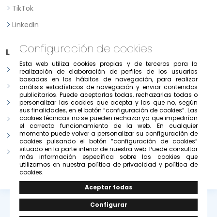
TikTok
LinkedIn
Configuración de cookies
Legal
Esta web utiliza cookies propias y de terceros para la
Aviso legal
realización de elaboración de perfiles de los usuarios
basadas en los hábitos de navegación, para realizar
Política de Privacidad
análisis estadísticos de navegación y enviar contenidos
publicitarios. Puede aceptarlas todas, rechazarlas todas o
Política de consentimiento previo, expreso e informado
personalizar las cookies que acepta y las que no, según
sus finalidades, en el botón “configuración de cookies”. Las
cookies técnicas no se pueden rechazar ya que impedirían
Condiciones de uso del portal
el correcto funcionamiento de la web. En cualquier
momento puede volver a personalizar su configuración de
Política de cookies
cookies pulsando el botón “configuración de cookies”
situado en la parte inferior de nuestra web. Puede consultar
Configurar cookies
más información específica sobre las cookies que
utilizamos en nuestra política de privacidad y política de
cookies.
© Copyright 2026 -
Grupo Solivesa
.