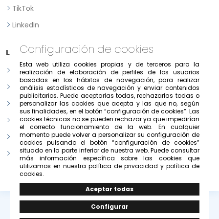
TikTok
LinkedIn
Configuración de cookies
Legal
Esta web utiliza cookies propias y de terceros para la
Aviso legal
realización de elaboración de perfiles de los usuarios
basadas en los hábitos de navegación, para realizar
Política de Privacidad
análisis estadísticos de navegación y enviar contenidos
publicitarios. Puede aceptarlas todas, rechazarlas todas o
Política de consentimiento previo, expreso e informado
personalizar las cookies que acepta y las que no, según
sus finalidades, en el botón “configuración de cookies”. Las
cookies técnicas no se pueden rechazar ya que impedirían
Condiciones de uso del portal
el correcto funcionamiento de la web. En cualquier
momento puede volver a personalizar su configuración de
Política de cookies
cookies pulsando el botón “configuración de cookies”
situado en la parte inferior de nuestra web. Puede consultar
Configurar cookies
más información específica sobre las cookies que
utilizamos en nuestra política de privacidad y política de
cookies.
© Copyright 2026 -
Grupo Solivesa
.