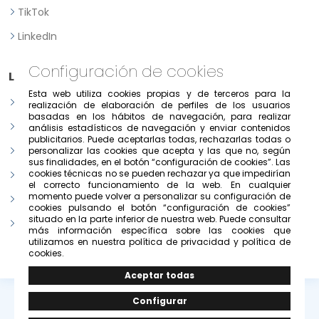
TikTok
LinkedIn
Configuración de cookies
Legal
Esta web utiliza cookies propias y de terceros para la
Aviso legal
realización de elaboración de perfiles de los usuarios
basadas en los hábitos de navegación, para realizar
Política de Privacidad
análisis estadísticos de navegación y enviar contenidos
publicitarios. Puede aceptarlas todas, rechazarlas todas o
Política de consentimiento previo, expreso e informado
personalizar las cookies que acepta y las que no, según
sus finalidades, en el botón “configuración de cookies”. Las
cookies técnicas no se pueden rechazar ya que impedirían
Condiciones de uso del portal
el correcto funcionamiento de la web. En cualquier
momento puede volver a personalizar su configuración de
Política de cookies
cookies pulsando el botón “configuración de cookies”
situado en la parte inferior de nuestra web. Puede consultar
Configurar cookies
más información específica sobre las cookies que
utilizamos en nuestra política de privacidad y política de
cookies.
© Copyright 2026 -
Grupo Solivesa
.