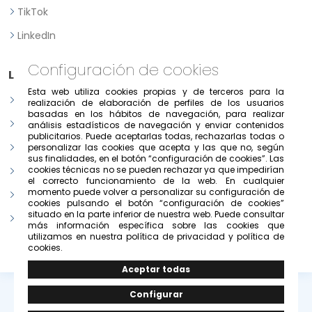
TikTok
LinkedIn
Configuración de cookies
Legal
Esta web utiliza cookies propias y de terceros para la
Aviso legal
realización de elaboración de perfiles de los usuarios
basadas en los hábitos de navegación, para realizar
Política de Privacidad
análisis estadísticos de navegación y enviar contenidos
publicitarios. Puede aceptarlas todas, rechazarlas todas o
Política de consentimiento previo, expreso e informado
personalizar las cookies que acepta y las que no, según
sus finalidades, en el botón “configuración de cookies”. Las
cookies técnicas no se pueden rechazar ya que impedirían
Condiciones de uso del portal
el correcto funcionamiento de la web. En cualquier
momento puede volver a personalizar su configuración de
Política de cookies
cookies pulsando el botón “configuración de cookies”
situado en la parte inferior de nuestra web. Puede consultar
Configurar cookies
más información específica sobre las cookies que
utilizamos en nuestra política de privacidad y política de
cookies.
© Copyright 2026 -
Grupo Solivesa
.