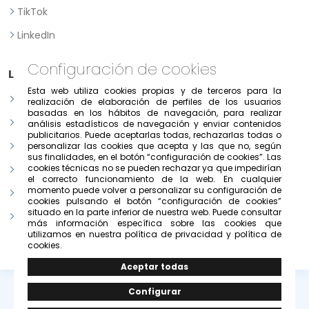
TikTok
LinkedIn
Configuración de cookies
Legal
Esta web utiliza cookies propias y de terceros para la
Aviso legal
realización de elaboración de perfiles de los usuarios
basadas en los hábitos de navegación, para realizar
Política de Privacidad
análisis estadísticos de navegación y enviar contenidos
publicitarios. Puede aceptarlas todas, rechazarlas todas o
Política de consentimiento previo, expreso e informado
personalizar las cookies que acepta y las que no, según
sus finalidades, en el botón “configuración de cookies”. Las
cookies técnicas no se pueden rechazar ya que impedirían
Condiciones de uso del portal
el correcto funcionamiento de la web. En cualquier
momento puede volver a personalizar su configuración de
Política de cookies
cookies pulsando el botón “configuración de cookies”
situado en la parte inferior de nuestra web. Puede consultar
Configurar cookies
más información específica sobre las cookies que
utilizamos en nuestra política de privacidad y política de
cookies.
© Copyright 2026 -
Grupo Solivesa
.