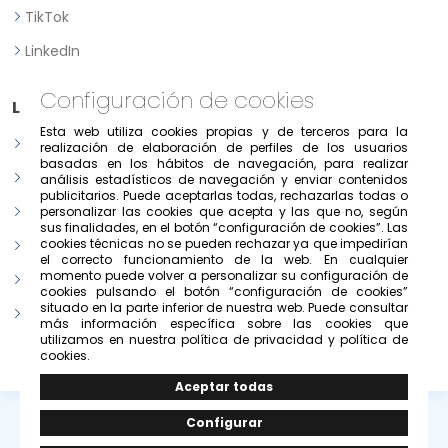
TikTok
LinkedIn
Configuración de cookies
Legal
Esta web utiliza cookies propias y de terceros para la
Aviso legal
realización de elaboración de perfiles de los usuarios
basadas en los hábitos de navegación, para realizar
Política de Privacidad
análisis estadísticos de navegación y enviar contenidos
publicitarios. Puede aceptarlas todas, rechazarlas todas o
Política de consentimiento previo, expreso e informado
personalizar las cookies que acepta y las que no, según
sus finalidades, en el botón “configuración de cookies”. Las
cookies técnicas no se pueden rechazar ya que impedirían
Condiciones de uso del portal
el correcto funcionamiento de la web. En cualquier
momento puede volver a personalizar su configuración de
Política de cookies
cookies pulsando el botón “configuración de cookies”
situado en la parte inferior de nuestra web. Puede consultar
Configurar cookies
más información específica sobre las cookies que
utilizamos en nuestra política de privacidad y política de
cookies.
© Copyright 2026 -
Grupo Solivesa
.