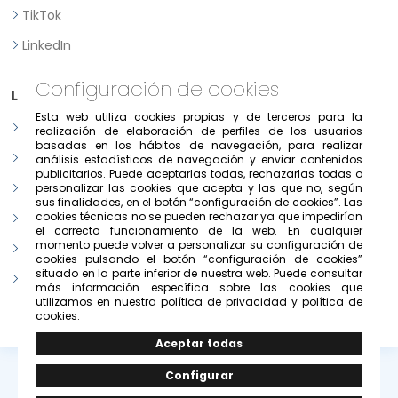
TikTok
LinkedIn
Configuración de cookies
Legal
Esta web utiliza cookies propias y de terceros para la
Aviso legal
realización de elaboración de perfiles de los usuarios
basadas en los hábitos de navegación, para realizar
Política de Privacidad
análisis estadísticos de navegación y enviar contenidos
publicitarios. Puede aceptarlas todas, rechazarlas todas o
Política de consentimiento previo, expreso e informado
personalizar las cookies que acepta y las que no, según
sus finalidades, en el botón “configuración de cookies”. Las
cookies técnicas no se pueden rechazar ya que impedirían
Condiciones de uso del portal
el correcto funcionamiento de la web. En cualquier
momento puede volver a personalizar su configuración de
Política de cookies
cookies pulsando el botón “configuración de cookies”
situado en la parte inferior de nuestra web. Puede consultar
Configurar cookies
más información específica sobre las cookies que
utilizamos en nuestra política de privacidad y política de
cookies.
© Copyright 2026 -
Grupo Solivesa
.