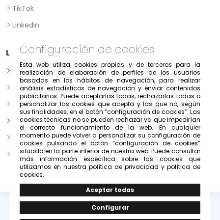
TikTok
LinkedIn
Configuración de cookies
Legal
Esta web utiliza cookies propias y de terceros para la
Aviso legal
realización de elaboración de perfiles de los usuarios
basadas en los hábitos de navegación, para realizar
Política de Privacidad
análisis estadísticos de navegación y enviar contenidos
publicitarios. Puede aceptarlas todas, rechazarlas todas o
Política de consentimiento previo, expreso e informado
personalizar las cookies que acepta y las que no, según
sus finalidades, en el botón “configuración de cookies”. Las
cookies técnicas no se pueden rechazar ya que impedirían
Condiciones de uso del portal
el correcto funcionamiento de la web. En cualquier
momento puede volver a personalizar su configuración de
Política de cookies
cookies pulsando el botón “configuración de cookies”
situado en la parte inferior de nuestra web. Puede consultar
Configurar cookies
más información específica sobre las cookies que
utilizamos en nuestra política de privacidad y política de
cookies.
© Copyright 2026 -
Grupo Solivesa
.