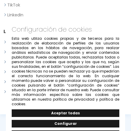
TikTok
LinkedIn
Configuración de cookies
Legal
Esta web utiliza cookies propias y de terceros para la
Aviso legal
realización de elaboración de perfiles de los usuarios
basadas en los hábitos de navegación, para realizar
Política de Privacidad
análisis estadísticos de navegación y enviar contenidos
publicitarios. Puede aceptarlas todas, rechazarlas todas o
Política de consentimiento previo, expreso e informado
personalizar las cookies que acepta y las que no, según
sus finalidades, en el botón “configuración de cookies”. Las
cookies técnicas no se pueden rechazar ya que impedirían
Condiciones de uso del portal
el correcto funcionamiento de la web. En cualquier
momento puede volver a personalizar su configuración de
Política de cookies
cookies pulsando el botón “configuración de cookies”
situado en la parte inferior de nuestra web. Puede consultar
Configurar cookies
más información específica sobre las cookies que
utilizamos en nuestra política de privacidad y política de
cookies.
© Copyright 2026 -
Grupo Solivesa
.