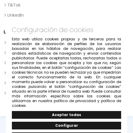
TikTok
LinkedIn
Configuración de cookies
Legal
Esta web utiliza cookies propias y de terceros para la
Aviso legal
realización de elaboración de perfiles de los usuarios
basadas en los hábitos de navegación, para realizar
Política de Privacidad
análisis estadísticos de navegación y enviar contenidos
publicitarios. Puede aceptarlas todas, rechazarlas todas o
Política de consentimiento previo, expreso e informado
personalizar las cookies que acepta y las que no, según
sus finalidades, en el botón “configuración de cookies”. Las
cookies técnicas no se pueden rechazar ya que impedirían
Condiciones de uso del portal
el correcto funcionamiento de la web. En cualquier
momento puede volver a personalizar su configuración de
Política de cookies
cookies pulsando el botón “configuración de cookies”
situado en la parte inferior de nuestra web. Puede consultar
Configurar cookies
más información específica sobre las cookies que
utilizamos en nuestra política de privacidad y política de
cookies.
© Copyright 2026 -
Grupo Solivesa
.