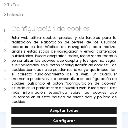
TikTok
LinkedIn
Configuración de cookies
Legal
Esta web utiliza cookies propias y de terceros para la
Aviso legal
realización de elaboración de perfiles de los usuarios
basadas en los hábitos de navegación, para realizar
Política de Privacidad
análisis estadísticos de navegación y enviar contenidos
publicitarios. Puede aceptarlas todas, rechazarlas todas o
Política de consentimiento previo, expreso e informado
personalizar las cookies que acepta y las que no, según
sus finalidades, en el botón “configuración de cookies”. Las
cookies técnicas no se pueden rechazar ya que impedirían
Condiciones de uso del portal
el correcto funcionamiento de la web. En cualquier
momento puede volver a personalizar su configuración de
Política de cookies
cookies pulsando el botón “configuración de cookies”
situado en la parte inferior de nuestra web. Puede consultar
Configurar cookies
más información específica sobre las cookies que
utilizamos en nuestra política de privacidad y política de
cookies.
© Copyright 2026 -
Grupo Solivesa
.