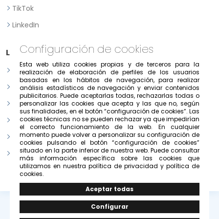
TikTok
LinkedIn
Configuración de cookies
Legal
Esta web utiliza cookies propias y de terceros para la
Aviso legal
realización de elaboración de perfiles de los usuarios
basadas en los hábitos de navegación, para realizar
Política de Privacidad
análisis estadísticos de navegación y enviar contenidos
publicitarios. Puede aceptarlas todas, rechazarlas todas o
Política de consentimiento previo, expreso e informado
personalizar las cookies que acepta y las que no, según
sus finalidades, en el botón “configuración de cookies”. Las
cookies técnicas no se pueden rechazar ya que impedirían
Condiciones de uso del portal
el correcto funcionamiento de la web. En cualquier
momento puede volver a personalizar su configuración de
Política de cookies
cookies pulsando el botón “configuración de cookies”
situado en la parte inferior de nuestra web. Puede consultar
Configurar cookies
más información específica sobre las cookies que
utilizamos en nuestra política de privacidad y política de
cookies.
© Copyright 2026 -
Grupo Solivesa
.