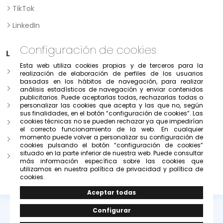
TikTok
LinkedIn
Configuración de cookies
Legal
Esta web utiliza cookies propias y de terceros para la
Aviso legal
realización de elaboración de perfiles de los usuarios
basadas en los hábitos de navegación, para realizar
Política de Privacidad
análisis estadísticos de navegación y enviar contenidos
publicitarios. Puede aceptarlas todas, rechazarlas todas o
Política de consentimiento previo, expreso e informado
personalizar las cookies que acepta y las que no, según
sus finalidades, en el botón “configuración de cookies”. Las
cookies técnicas no se pueden rechazar ya que impedirían
Condiciones de uso del portal
el correcto funcionamiento de la web. En cualquier
momento puede volver a personalizar su configuración de
Política de cookies
cookies pulsando el botón “configuración de cookies”
situado en la parte inferior de nuestra web. Puede consultar
Configurar cookies
más información específica sobre las cookies que
utilizamos en nuestra política de privacidad y política de
cookies.
© Copyright 2026 -
Grupo Solivesa
.