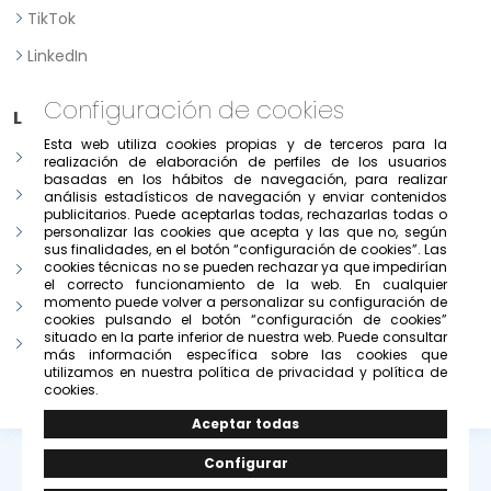
TikTok
LinkedIn
Configuración de cookies
Legal
Esta web utiliza cookies propias y de terceros para la
Aviso legal
realización de elaboración de perfiles de los usuarios
basadas en los hábitos de navegación, para realizar
Política de Privacidad
análisis estadísticos de navegación y enviar contenidos
publicitarios. Puede aceptarlas todas, rechazarlas todas o
Política de consentimiento previo, expreso e informado
personalizar las cookies que acepta y las que no, según
sus finalidades, en el botón “configuración de cookies”. Las
cookies técnicas no se pueden rechazar ya que impedirían
Condiciones de uso del portal
el correcto funcionamiento de la web. En cualquier
momento puede volver a personalizar su configuración de
Política de cookies
cookies pulsando el botón “configuración de cookies”
situado en la parte inferior de nuestra web. Puede consultar
Configurar cookies
más información específica sobre las cookies que
utilizamos en nuestra política de privacidad y política de
cookies.
© Copyright 2026 -
Grupo Solivesa
.