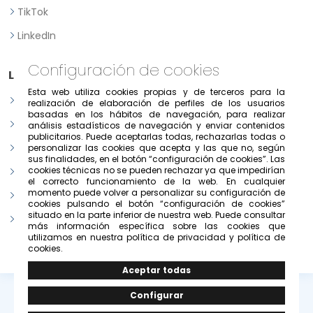
TikTok
LinkedIn
Configuración de cookies
Legal
Esta web utiliza cookies propias y de terceros para la
Aviso legal
realización de elaboración de perfiles de los usuarios
basadas en los hábitos de navegación, para realizar
Política de Privacidad
análisis estadísticos de navegación y enviar contenidos
publicitarios. Puede aceptarlas todas, rechazarlas todas o
Política de consentimiento previo, expreso e informado
personalizar las cookies que acepta y las que no, según
sus finalidades, en el botón “configuración de cookies”. Las
cookies técnicas no se pueden rechazar ya que impedirían
Condiciones de uso del portal
el correcto funcionamiento de la web. En cualquier
momento puede volver a personalizar su configuración de
Política de cookies
cookies pulsando el botón “configuración de cookies”
situado en la parte inferior de nuestra web. Puede consultar
Configurar cookies
más información específica sobre las cookies que
utilizamos en nuestra política de privacidad y política de
cookies.
© Copyright 2026 -
Grupo Solivesa
.