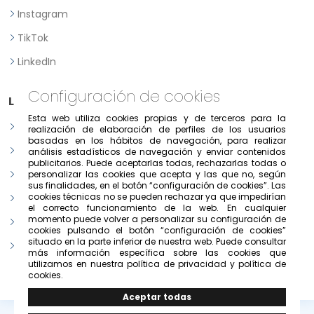
Instagram
TikTok
LinkedIn
Configuración de cookies
Legal
Esta web utiliza cookies propias y de terceros para la
Aviso legal
realización de elaboración de perfiles de los usuarios
basadas en los hábitos de navegación, para realizar
Política de Privacidad
análisis estadísticos de navegación y enviar contenidos
publicitarios. Puede aceptarlas todas, rechazarlas todas o
Política de consentimiento previo, expreso e informado
personalizar las cookies que acepta y las que no, según
sus finalidades, en el botón “configuración de cookies”. Las
cookies técnicas no se pueden rechazar ya que impedirían
Condiciones de uso del portal
el correcto funcionamiento de la web. En cualquier
momento puede volver a personalizar su configuración de
Política de cookies
cookies pulsando el botón “configuración de cookies”
situado en la parte inferior de nuestra web. Puede consultar
Configurar cookies
más información específica sobre las cookies que
utilizamos en nuestra política de privacidad y política de
cookies.