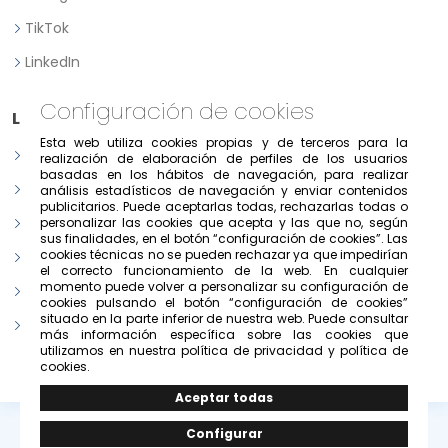
TikTok
LinkedIn
Configuración de cookies
Legal
Esta web utiliza cookies propias y de terceros para la
Aviso legal
realización de elaboración de perfiles de los usuarios
basadas en los hábitos de navegación, para realizar
Política de Privacidad
análisis estadísticos de navegación y enviar contenidos
publicitarios. Puede aceptarlas todas, rechazarlas todas o
Política de consentimiento previo, expreso e informado
personalizar las cookies que acepta y las que no, según
sus finalidades, en el botón “configuración de cookies”. Las
cookies técnicas no se pueden rechazar ya que impedirían
Condiciones de uso del portal
el correcto funcionamiento de la web. En cualquier
momento puede volver a personalizar su configuración de
Política de cookies
cookies pulsando el botón “configuración de cookies”
situado en la parte inferior de nuestra web. Puede consultar
Configurar cookies
más información específica sobre las cookies que
utilizamos en nuestra política de privacidad y política de
cookies.
© Copyright 2026 -
Grupo Solivesa
.