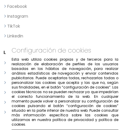
Facebook
Instagram
TikTok
LinkedIn
Configuración de cookies
Legal
Esta web utiliza cookies propias y de terceros para la
Aviso legal
realización de elaboración de perfiles de los usuarios
basadas en los hábitos de navegación, para realizar
Política de Privacidad
análisis estadísticos de navegación y enviar contenidos
publicitarios. Puede aceptarlas todas, rechazarlas todas o
Política de consentimiento previo, expreso e informado
personalizar las cookies que acepta y las que no, según
sus finalidades, en el botón “configuración de cookies”. Las
cookies técnicas no se pueden rechazar ya que impedirían
Condiciones de uso del portal
el correcto funcionamiento de la web. En cualquier
momento puede volver a personalizar su configuración de
Política de cookies
cookies pulsando el botón “configuración de cookies”
situado en la parte inferior de nuestra web. Puede consultar
Configurar cookies
más información específica sobre las cookies que
utilizamos en nuestra política de privacidad y política de
cookies.